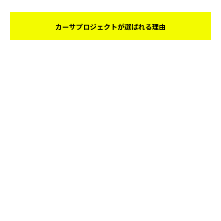
カーサプロジェクトが選ばれる理由
デザイン、顧客満足、集客を
資料請求・お問合せ
最小のコストで最大化。
デザイン
顧客満足
集客
手間もコストもかかる、設計力UPや集客戦略を
デザイン・経
営・部材提供の3軸支援でサポート。
御社に最適なメニューが選
べるのも魅力です。
詳しく見る